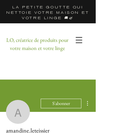
LA PETITE GOUTTE QUI
NETTOIE VOTRE MAISON ET
VOTRE LINGE 🚚🌿
LO, créatrice de produits pour
votre maison et votre linge
Plus d'actions
S'abonner
amandine.leteissier
amandine.leteissier