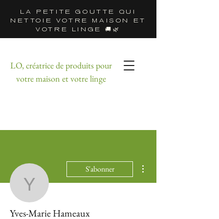
LA PETITE GOUTTE QUI
NETTOIE VOTRE MAISON ET
VOTRE LINGE 🚚🌿
LO, créatrice de produits pour
votre maison et votre linge
Plus d'actions
S'abonner
Yves-Marie Hameaux
Yves-Marie Hameaux