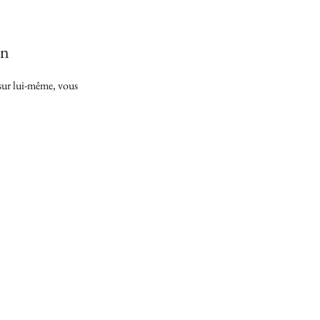
on
sur lui-même, vous
9 0042
Mentions légales