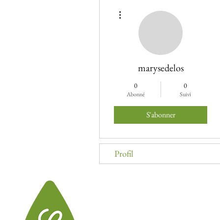
Plus d'actions
marysedelos
0
0
Abonné
Suivi
S'abonner
Profil