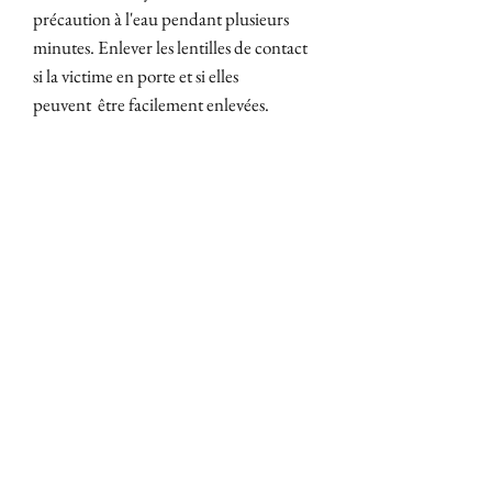
précaution à l'eau pendant plusieurs
minutes. Enlever les lentilles de contact
si la victime en porte et si elles
peuvent être facilement enlevées.
Continuer de rincer. Si l'irritation
oculaire persiste : Consulter un
médecin.
Tenir hors portée des enfants.