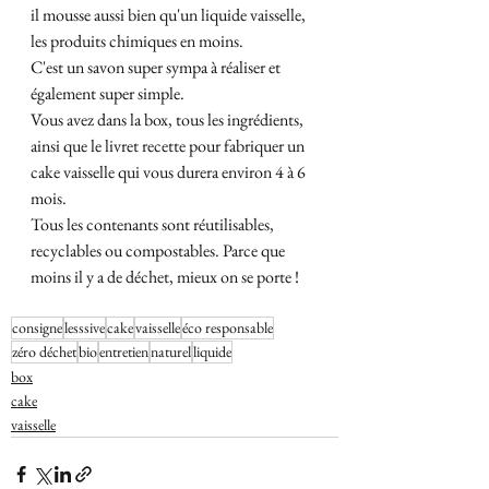
il mousse aussi bien qu'un liquide vaisselle, 
les produits chimiques en moins.
C'est un savon super sympa à réaliser et 
également super simple.
Vous avez dans la box, tous les ingrédients, 
ainsi que le livret recette pour fabriquer un 
cake vaisselle qui vous durera environ 4 à 6 
mois.
Tous les contenants sont réutilisables, 
recyclables ou compostables. Parce que 
moins il y a de déchet, mieux on se porte !
consigne
lesssive
cake
vaisselle
éco responsable
zéro déchet
bio
entretien
naturel
liquide
box
cake
vaisselle