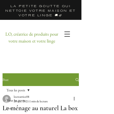
LA PETITE GOUTTE QUI
NETTOIE VOTRE MAISON ET
VOTRE LINGE 🚚🌿
LO, créatrice de produits pour
votre maison et votre linge
Post
Tous les posts
locreatrice08
Tous les posts
20 déc. 2021
1 min de lecture
Le ménage au naturel La box
box