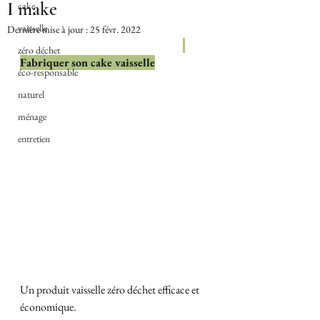
I make
cake
vaisselle
Dernière mise à jour :
25 févr. 2022
zéro déchet
Fabriquer son cake vaisselle
éco-responsable
naturel
ménage
entretien
Un produit vaisselle zéro déchet efficace et 
économique.